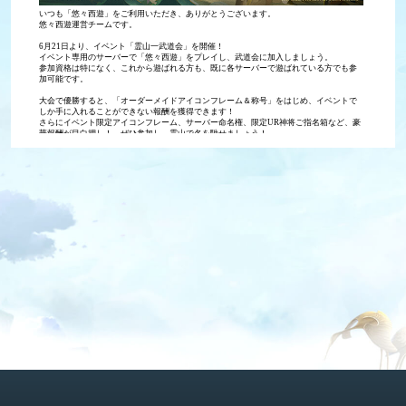
いつも「悠々西遊」をご利用いただき、ありがとうございます。
悠々西遊運営チームです。
6月21日より、イベント「霊山一武道会」を開催！
イベント専用のサーバーで「悠々西遊」をプレイし、武道会に加入しましょう。
参加資格は特になく、これから遊ばれる方も、既に各サーバーで遊ばれている方でも参
加可能です。
大会で優勝すると、「オーダーメイドアイコンフレーム＆称号」をはじめ、イベントで
しか手に入れることができない報酬を獲得できます！
さらにイベント限定アイコンフレーム、サーバー命名権、限定UR神将ご指名箱など、豪
華報酬が目白押し！　ぜひ参加し、霊山で名を馳せましょう！
▼開催期間
2024/6/21(金)5:00～7/19(金)16:59まで
※日本時間（UTC＋9）となります
報酬配布は専用サーバー【TOP】内のランキングに基づき、イベント終了後に行われま
す。
▼イベントルール
１．イベントは、専用サーバー【TOP】で開催されます。
武道会は個人競技と門派競技の2種類に分けられ、専用サーバーのすべてのプレイヤーが
個人競技に参加することができます。門派に参加したプレイヤーは、門派競技の参加者
となります。
門派に参加した場合、開催期間中、門派イベントなどに参加することで、門派ランキン
グを上げることができます
２．ランキングは、週間ランキングと月間ランキングの2種類に分けられます。
週間ランキングは全4回集計され、各週の個人レベルランキングと競技場ランキングを統
計します。
月間ランキングは、最終の個人戦力ランキング、門派ランキング、孔雀明王ランキング
の3つに分かれています。（イベント終了時に各門派で設定されていた言語を基準とし、
記載いたします）
３．週間ランキングは、イベント期間中の毎週金曜午後4時に集計されます。
月間ランキングは、イベント終了時点のゲーム内の門派・個人の各ランキングに基づい
て集計されます。結果発表はイベント終了後、24時間以内に行われる予定です。