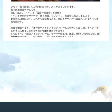
いつも「悠々西遊」をご利用いただき、ありがとうございます。
悠々西遊運営チームです。
6月21日より、イベント「霊山一武道会」を開催！
イベント専用のサーバーで「悠々西遊」をプレイし、武道会に加入しましょう。
参加資格は特になく、これから遊ばれる方も、既に各サーバーで遊ばれている方でも参
加可能です。
大会で優勝すると、「オーダーメイドアイコンフレーム＆称号」をはじめ、イベントで
しか手に入れることができない報酬を獲得できます！
さらにイベント限定アイコンフレーム、サーバー命名権、限定UR神将ご指名箱など、豪
華報酬が目白押し！　ぜひ参加し、霊山で名を馳せましょう！
▼開催期間
2024/6/21(金)5:00～7/19(金)16:59まで
※日本時間（UTC＋9）となります
報酬配布は専用サーバー【TOP】内のランキングに基づき、イベント終了後に行われま
す。
▼イベントルール
１．イベントは、専用サーバー【TOP】で開催されます。
武道会は個人競技と門派競技の2種類に分けられ、専用サーバーのすべてのプレイヤーが
個人競技に参加することができます。門派に参加したプレイヤーは、門派競技の参加者
となります。
門派に参加した場合、開催期間中、門派イベントなどに参加することで、門派ランキン
グを上げることができます
２．ランキングは、週間ランキングと月間ランキングの2種類に分けられます。
週間ランキングは全4回集計され、各週の個人レベルランキングと競技場ランキングを統
計します。
月間ランキングは、最終の個人戦力ランキング、門派ランキング、孔雀明王ランキング
の3つに分かれています。（イベント終了時に各門派で設定されていた言語を基準とし、
記載いたします）
３．週間ランキングは、イベント期間中の毎週金曜午後4時に集計されます。
月間ランキングは、イベント終了時点のゲーム内の門派・個人の各ランキングに基づい
て集計されます。結果発表はイベント終了後、24時間以内に行われる予定です。