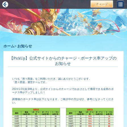
ホーム
>
お知らせ
【PickUp】公式サイトからのチャージ・ボーナス率アップの
お知らせ
いつも『悠々西遊』をご利用いただき、誠にありがとうございます。
「悠々西遊」運営チームです。
2024/5/31(金)0時より、公式サイトからのチャージでおまけとして獲得できる金券のボ
ーナス率がアップしました！
調整後のボーナス率は以下となります。ご検討中の方はぜひ、参考になさってくださ
い。