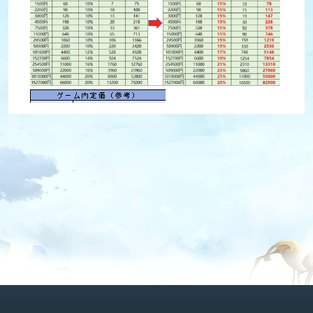
- - - - - - - - - - - - - - - - - -- - - - - - - - - - - - - - - - - -
【金券の説明・使い方】
① 金券を購入すると、ゲーム内通貨として使用することができます。
② ゲーム内の各種セットをチャージで購入する際、お持ちの金券が先に使用されます。
何度もチャージすることなく使えて便利です。（価値として、金券1枚＝仙玉1個）
③ 公式サイトから購入した金券は直ちにゲーム内に反映され、ゲーム内の累計チャージ